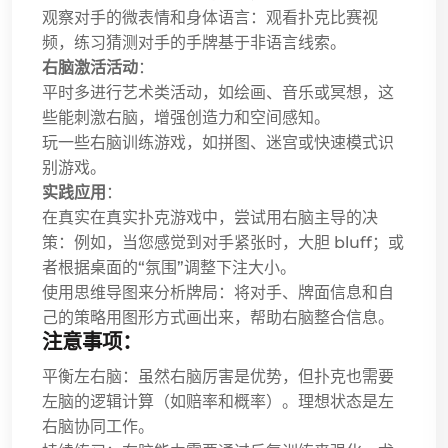
观察对手的微表情和身体语言：观看扑克比赛视
频，练习猜测对手的手牌基于非语言线索。
右脑激活活动
：
平时多进行艺术类活动，如绘画、音乐或冥想，这
些能刺激右脑，增强创造力和空间感知。
玩一些右脑训练游戏，如拼图、迷宫或快速模式识
别游戏。
实践应用
：
在真实在真实扑克游戏中，尝试用右脑主导的决
策：例如，当您感觉到对手紧张时，大胆 bluff；或
者根据桌面的“氛围”调整下注大小。
使用思维导图来分析牌局：将对手、牌面信息和自
己的策略用图形方式画出来，帮助右脑整合信息。
注意事项：
平衡左右脑：虽然右脑厉害是优势，但扑克也需要
左脑的逻辑计算（如赔率和概率）。理想状态是左
右脑协同工作。