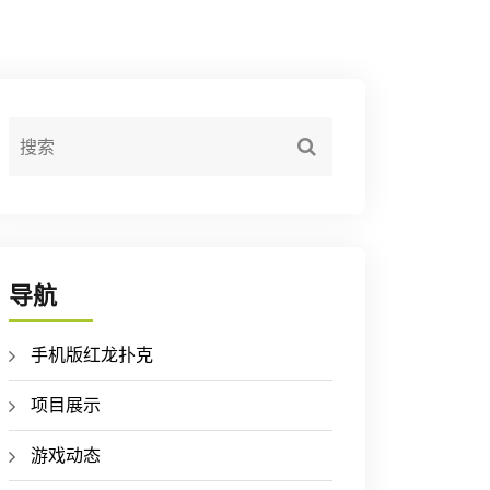
导航
手机版红龙扑克
项目展示
游戏动态