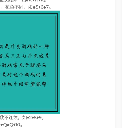
牌，花色不同，如♣5♦6♠7。
数不连续，如♦2♦5♦9。
Q♠Q♦10。