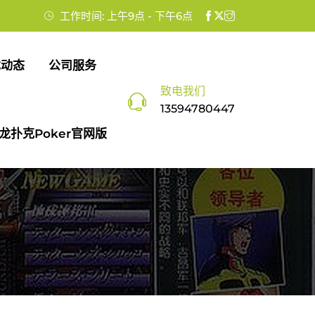
工作时间: 上午9点 - 下午6点
戏动态
公司服务
致电我们
13594780447
龙扑克poker官网版