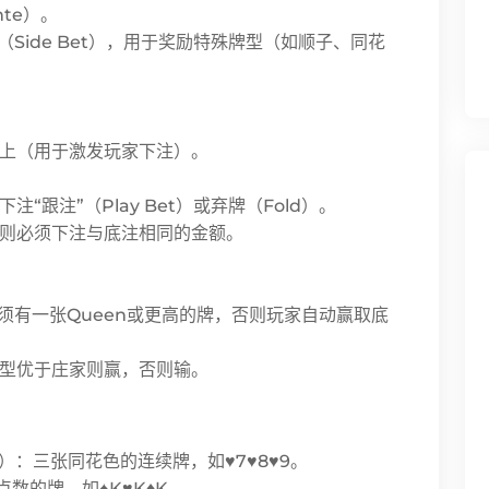
te）。
Side Bet），用于奖励特殊牌型（如顺子、同花
上（用于激发玩家下注）。
跟注”（Play Bet）或弃牌（Fold）。
则必须下注与底注相同的金额。
须有一张Queen或更高的牌，否则玩家自动赢取底
型优于庄家则赢，否则输。
：
 Flush）：三张同花色的连续牌，如♥7♥8♥9。
相同点数的牌，如♠K♥K♦K。