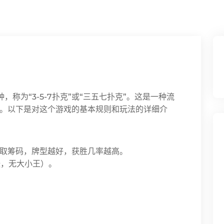
，称为“3-5-7扑克”或“三五七扑克”。这是一种流
。以下是对这个游戏的基本规则和玩法的详细介
取筹码，牌型越好，获胜几率越高。
张，无大小王）。