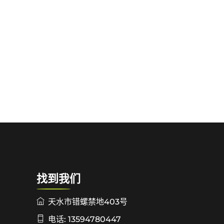
找到我们
天水市错螺禁地403号
电话: 13594780447