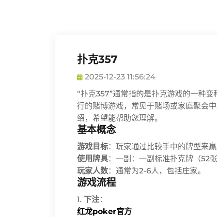
扑克357
2025-12-23 11:56:24
“扑克357”通常指的是扑克游戏的一种变种
行的赌博游戏，常见于赌场或家庭聚会中
绍，希望能帮助您理解。
基本概念
游戏目标
：玩家通过比较手中的牌型来赢
使用牌具
：一副：一副标准扑克牌（52
玩家人数
：通常为2-6人，包括庄家。
游戏流程
1.
下注
：
红龙poker官方