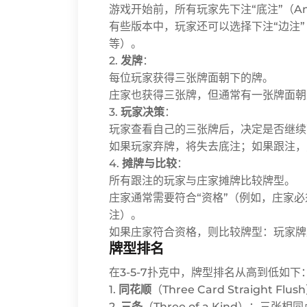
游戏开始前，所有玩家先下注“底注”（An
有些版本中，玩家还可以选择下注“边注”（
等）。
2.
发牌
：
每位玩家获得三张牌面朝下的牌。
庄家也获得三张牌，但通常有一张牌面朝
3.
玩家决策
：
玩家查看自己的三张牌后，决定是否继续下注“
如果玩家弃牌，将失去底注；如果跟注，
4.
摊牌与比较
：
所有跟注的玩家与庄家摊牌比较牌型。
庄家通常需要符合“资格”（例如，庄家必
注）。
如果庄家符合资格，则比较牌型：玩家牌
牌型排名
在3-5-7扑克中，牌型排名从高到低如下
1.
同花顺
（Three Card Straight
2.
三条
（Three of a Kind）：三张