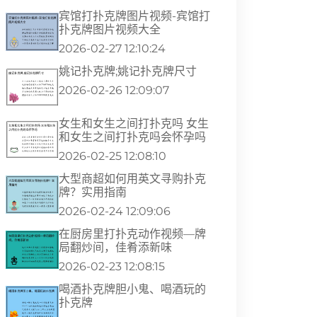
宾馆打扑克牌图片视频-宾馆打
扑克牌图片视频大全
2026-02-27 12:10:24
姚记扑克牌;姚记扑克牌尺寸
2026-02-26 12:09:07
女生和女生之间打扑克吗 女生
和女生之间打扑克吗会怀孕吗
2026-02-25 12:08:10
大型商超如何用英文寻购扑克
牌？实用指南
2026-02-24 12:09:06
在厨房里打扑克动作视频—牌
局翻炒间，佳肴添新味
2026-02-23 12:08:15
喝酒扑克牌胆小鬼、喝酒玩的
扑克牌